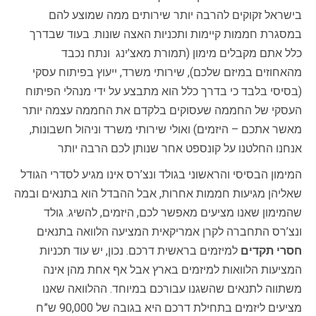
בישראל זקוקים להרבה יותר שירותים ממה שמוצע להם
במסגרת חממות קיימות ותכניות האצה שונות. בעוד שבדרך
כלל אתם מקבלים מימון (תמורת מאצ’ינג ונתח נכבד
מהאחוזים במיזם שלכם), שירותי משרד, ייעוץ בפיתוח עסקי
(בסיסי בלבד כי בדרך כלל הוא מתבצע על ידי מנהלי הפיתוח
העסקי של החממה שעסוקים בלקדם את החממה עצמה יותר
מאשר אתכם – היזמים) ואולי שירותי משרד וניהול חשבונות,
אנחנו החלטנו על קונספט אחר שנותן לכם הרבה יותר
המימון הבסיסי והראשוני בגולד ונצ’רס אינו מגיע לסדרי הגודל
שאליהן מגיעות חממות אחרות, אבל ההבדל הוא בתנאים ובמה
שהמימון שאנו מציעים מאפשר לכם, היזמים, להשיג. גולד
ונצ’רס התחברה לקרן אמריקאית המציעה הלוואה בתנאים
חסרי תקדים
למיזמים בראשית דרכם. נכון, יש עוד תכניות
המציעות הלוואות למיזמים בארץ אבל אף אחת מהן אינה
משתווה לתנאים שהשגנו עבורכם במיוחד. ההלוואה שאנו
מציעים ליזמים בתחילת דרכם היא בגובה של 90,000 ש”ח