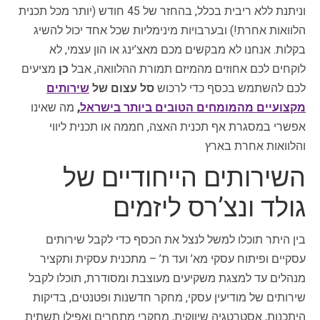
וניתנת ללא ריבית בכלל, בהחזר של 45 חודש (יותר מכל תכנית
הלוואות אחרת!) ובערבויות מינימליות שכל אחד יכול להשיג
בקלות. אנחנו לא מבקשים מכם מאצ’ינג או הון עצמי, לא
לוקחים לכם אחוזים מהמיזם תמורת ההלוואה, אבל
כן
מציעים
לכם להשתמש בכסף כדי לרכוש
סל עצום של
שירותים
מקצועיים מהמומחים הטובים ביותר בישראל
,
מה שאינו
אפשרי במסגרת אף תכנית האצה, חממה או תכנית ליווי
והלוואות אחרת בארץ
השירותים הייחודיים של
גולד ונצ’רס ליזמים
בין היתר תוכלו למשל לנצל את הכסף כדי לקבל שירותים
עסקיים ופיתוח עסקי מא’ ועד ת’ – מתכנית עסקית ותקציר
מנהלים עד למצגת משקיעים מעוצבת ומסודרת, תוכלו לקבל
שירותים של מודיעין עסקי, מחקר חדשנות ופטנטים, בדיקות
היתכנות, אסטרטגיה שיווקית, מחקרי מתחרים ואפילו תשתית