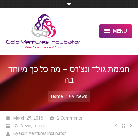
MENU
HOME
ABOUT US
חממת גולד ונצ’רס – מה כל כך מיוחד
OUR UNIQUE ADVANTAGE
בה
SERVICES
You are here:
Home
GVI News
TESTIMONIALS
PITCH US NOW
March 29, 2015
2 Comments
עברית
,
GVI News
BLOG
By
Gold Ventures Incubator