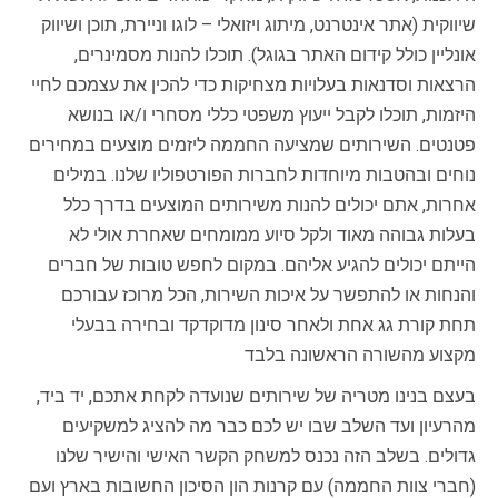
שיווקית (אתר אינטרנט, מיתוג ויזואלי – לוגו וניירת, תוכן ושיווק
אונליין כולל קידום האתר בגוגל). תוכלו להנות מסמינרים,
הרצאות וסדנאות בעלויות מצחיקות כדי להכין את עצמכם לחיי
היזמות, תוכלו לקבל ייעוץ משפטי כללי מסחרי ו/או בנושא
פטנטים. השירותים שמציעה החממה ליזמים מוצעים במחירים
נוחים ובהטבות מיוחדות לחברות הפורטפוליו שלנו. במילים
אחרות, אתם יכולים להנות משירותים המוצעים בדרך כלל
בעלות גבוהה מאוד ולקל סיוע ממומחים שאחרת אולי לא
הייתם יכולים להגיע אליהם. במקום לחפש טובות של חברים
והנחות או להתפשר על איכות השירות, הכל מרוכז עבורכם
תחת קורת גג אחת ולאחר סינון מדוקדקד ובחירה בבעלי
מקצוע מהשורה הראשונה בלבד
בעצם בנינו מטריה של שירותים שנועדה לקחת אתכם, יד ביד,
מהרעיון ועד השלב שבו יש לכם כבר מה להציג למשקיעים
גדולים. בשלב הזה נכנס למשחק הקשר האישי והישיר שלנו
(חברי צוות החממה) עם קרנות הון הסיכון החשובות בארץ ועם