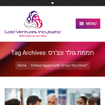
MENU
HOME
ABOUT US
חממת גולד ונצ’רס
Tag Archives:
OUR UNIQUE ADVANTAGE
You are here:
Entries tagged with "חממת גולד ונצ’רס"
Home
SERVICES
TESTIMONIALS
PITCH US NOW
BLOG