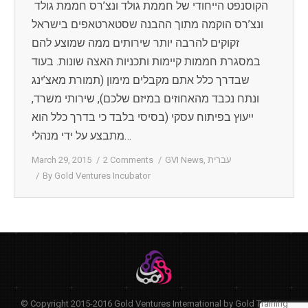
הקוסנפט הייחודי של חממת גולד ונצ’רס חממת גולד
ונצ’רס הוקמה מתוך ההבנה שסטארטאפים בישראל
זקוקים להרבה יותר שירותים ממה שמוצע להם
במסגרת חממות קיימות ותכניות האצה שונות. בעוד
שבדרך כלל אתם מקבלים מימון (תמורת מאצ’ינג
ונתח נכבד מהאחוזים במיזם שלכם), שירותי משרד,
ייעוץ בפיתוח עסקי (בסיסי בלבד כי בדרך כלל הוא
מתבצע על ידי מנהלי…
עברית
,
GVI News
2 Comments
March 29, 2015
By
Gold Ventures Incubator
© Copyright 2015-2016 Gold Ventures International by Gold Training