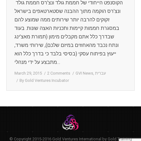
הקוסנפט הייחודי של חממת גולד ונצ’רס חממת גולד
ונצ’רס הוקמה מתוך ההבנה שסטארטאפים בישראל
זקוקים להרבה יותר שירותים ממה שמוצע להם
במסגרת חממות קיימות ותכניות האצה שונות. בעוד
שבדרך כלל אתם מקבלים מימון (תמורת מאצ’ינג
ונתח נכבד מהאחוזים במיזם שלכם), שירותי משרד,
ייעוץ בפיתוח עסקי (בסיסי בלבד כי בדרך כלל הוא
מתבצע על ידי מנהלי…
עברית
,
GVI News
2 Comments
March 29, 2015
By
Gold Ventures Incubator
© Copyright 2015-2016 Gold Ventures International by Gold Training