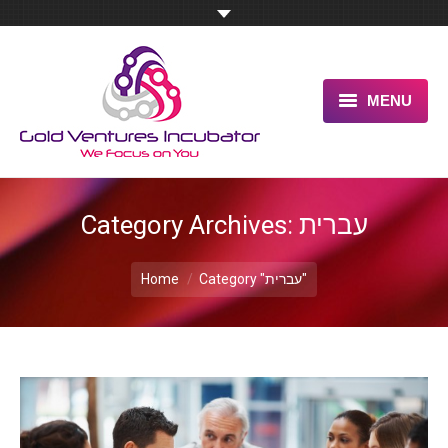
MENU
HOME
ABOUT US
עברית
Category Archives:
OUR UNIQUE ADVANTAGE
You are here:
Category "עברית"
Home
SERVICES
TESTIMONIALS
PITCH US NOW
BLOG